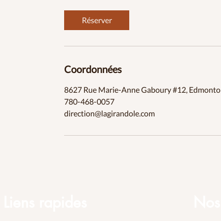
Réserver
Coordonnées
8627 Rue Marie-Anne Gaboury #12, Edmonto
780-468-0057
direction@lagirandole.com
Liens rapides
Nos